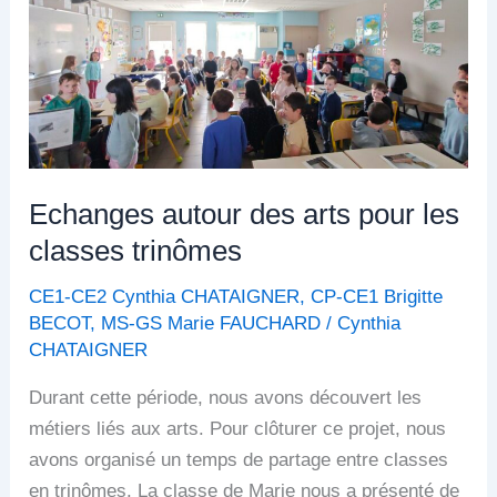
arts
pour
les
classes
trinômes
Echanges autour des arts pour les
classes trinômes
CE1-CE2 Cynthia CHATAIGNER
,
CP-CE1 Brigitte
BECOT
,
MS-GS Marie FAUCHARD
/
Cynthia
CHATAIGNER
Durant cette période, nous avons découvert les
métiers liés aux arts. Pour clôturer ce projet, nous
avons organisé un temps de partage entre classes
en trinômes. La classe de Marie nous a présenté de