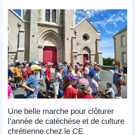
Une
belle
marche
pour
clôturer
l’année
de
catéchèse
et
de
culture
chrétienne
Une belle marche pour clôturer
chez
l’année de catéchèse et de culture
le
chrétienne chez le CE
CE