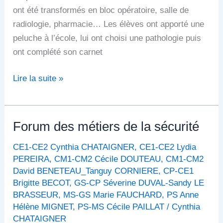
ont été transformés en bloc opératoire, salle de
radiologie, pharmacie… Les élèves ont apporté une
peluche à l’école, lui ont choisi une pathologie puis
ont complété son carnet
Lire la suite »
Forum des métiers de la sécurité
Forum
des
CE1-CE2 Cynthia CHATAIGNER
,
CE1-CE2 Lydia
métiers
PEREIRA
,
CM1-CM2 Cécile DOUTEAU
,
CM1-CM2
de
David BENETEAU_Tanguy CORNIERE
,
CP-CE1
la
Brigitte BECOT
,
GS-CP Séverine DUVAL-Sandy LE
sécurité
BRASSEUR
,
MS-GS Marie FAUCHARD
,
PS Anne
Hélène MIGNET
,
PS-MS Cécile PAILLAT
/
Cynthia
CHATAIGNER