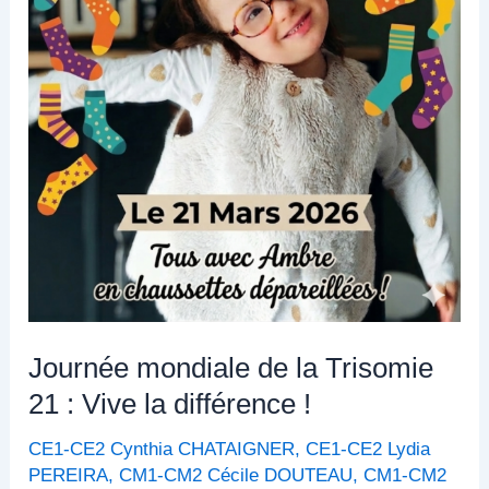
la
différence
!
Journée mondiale de la Trisomie
21 : Vive la différence !
CE1-CE2 Cynthia CHATAIGNER
,
CE1-CE2 Lydia
PEREIRA
,
CM1-CM2 Cécile DOUTEAU
,
CM1-CM2