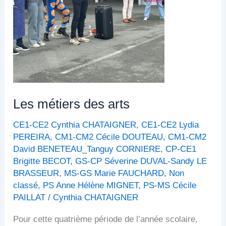
Les métiers des arts
CE1-CE2 Cynthia CHATAIGNER
,
CE1-CE2 Lydia
PEREIRA
,
CM1-CM2 Cécile DOUTEAU
,
CM1-CM2
David BENETEAU_Tanguy CORNIERE
,
CP-CE1
Brigitte BECOT
,
GS-CP Séverine DUVAL-Sandy LE
BRASSEUR
,
MS-GS Marie FAUCHARD
,
Non
classé
,
PS Anne Hélène MIGNET
,
PS-MS Cécile
PAILLAT
/
Cynthia CHATAIGNER
Pour cette quatrième période de l’année scolaire,