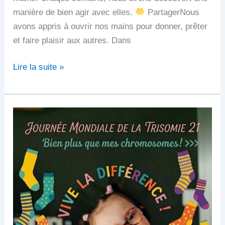
manière de bien agir avec elles.
PartagerNous
avons appris à ouvrir nos mains pour donner, prêter
et faire plaisir aux autres. Dans
Lire la suite »
Journée
mondiale
de
la
Trisomie
21
:
Vive