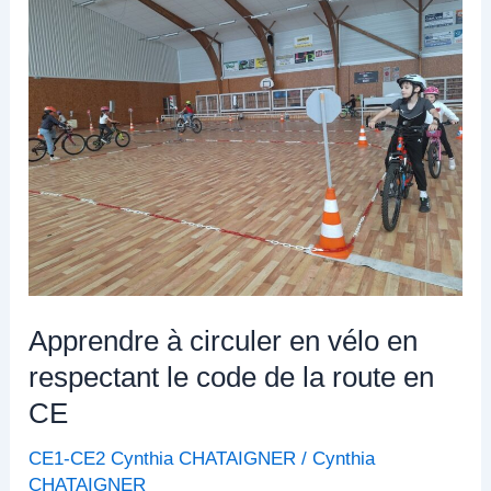
à
circuler
en
vélo
en
respectant
le
code
de
la
route
Apprendre à circuler en vélo en
en
respectant le code de la route en
CE
CE
CE1-CE2 Cynthia CHATAIGNER
/
Cynthia
CHATAIGNER