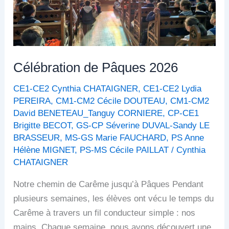
Célébration de Pâques 2026
CE1-CE2 Cynthia CHATAIGNER
,
CE1-CE2 Lydia
PEREIRA
,
CM1-CM2 Cécile DOUTEAU
,
CM1-CM2
David BENETEAU_Tanguy CORNIERE
,
CP-CE1
Brigitte BECOT
,
GS-CP Séverine DUVAL-Sandy LE
BRASSEUR
,
MS-GS Marie FAUCHARD
,
PS Anne
Hélène MIGNET
,
PS-MS Cécile PAILLAT
/
Cynthia
CHATAIGNER
Notre chemin de Carême jusqu’à Pâques Pendant
plusieurs semaines, les élèves ont vécu le temps du
Carême à travers un fil conducteur simple : nos
mains. Chaque semaine, nous avons découvert une