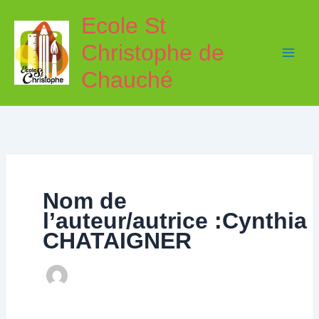
Aller
Ecole St
au
Christophe de
contenu
Chauché
Nom de
l’auteur/autrice :Cynthia
CHATAIGNER