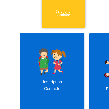
Calendrier
Scolaire
14 ens
Merci de bien vouloir
AE
contacter la direction : 02
51 41 82 36 /
Inscription
direction@chauche-
Contacts
E
stchristophe.fr