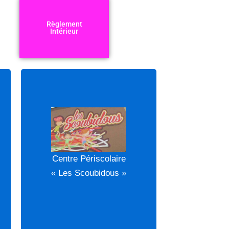
Règlement
Intérieur
Centre Périscolaire
(cliquer)
« Les Scoubidous »