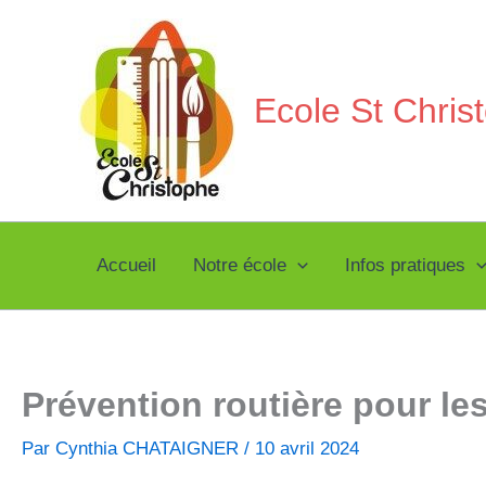
Aller
au
contenu
Ecole St Chri
Accueil
Notre école
Infos pratiques
Prévention routière pour l
Par
Cynthia CHATAIGNER
/
10 avril 2024