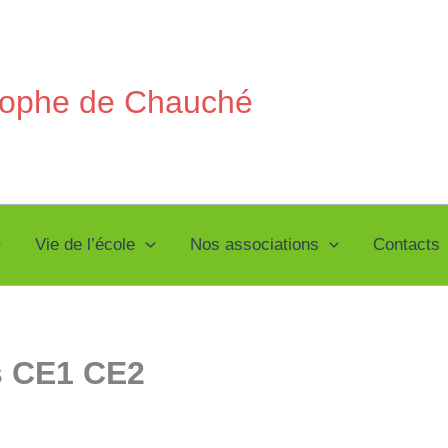
stophe de Chauché
Vie de l’école
Nos associations
Contacts
es CE1 CE2