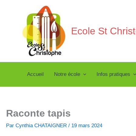
Aller
au
contenu
Ecole St Chri
Accueil
Notre école
Infos pratiques
Raconte tapis
Par
Cynthia CHATAIGNER
/
19 mars 2024