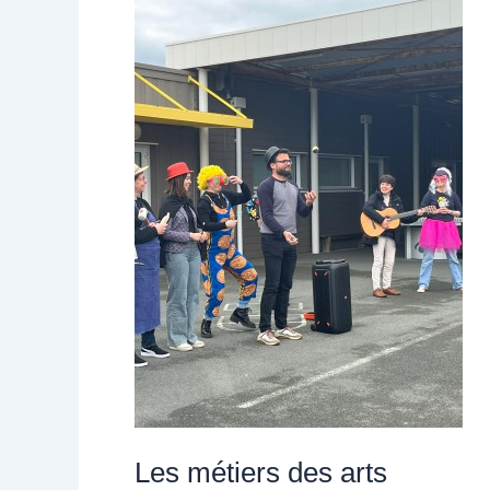
Les
métiers
des
arts
Les métiers des arts