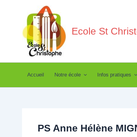
Aller
au
contenu
Ecole St Chri
Accueil
Notre école
Infos pratiques
PS Anne Hélène MI