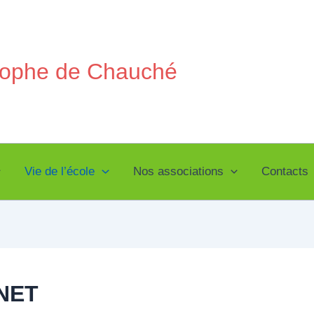
stophe de Chauché
Vie de l’école
Nos associations
Contacts
GNET