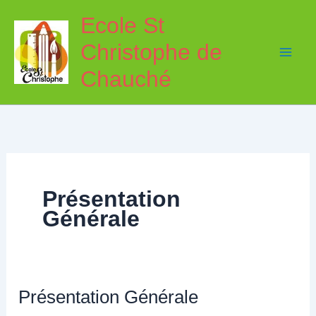
Aller
Ecole St
au
Christophe de
contenu
Chauché
Présentation
Générale
Présentation Générale
Présentation
Générale