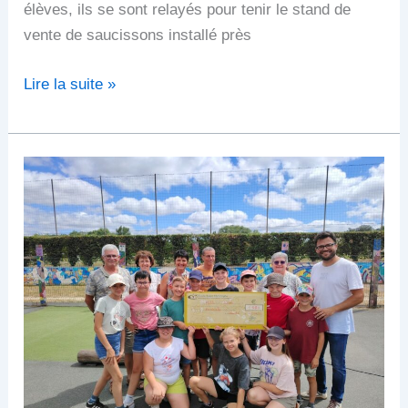
élèves, ils se sont relayés pour tenir le stand de
vente de saucissons installé près
Lire la suite »
Remise
de
chèque
pour
Ravinala