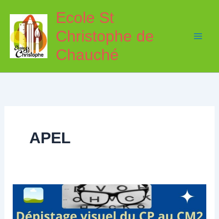
Aller
Ecole St
au
Christophe de
contenu
Chauché
APEL
Repérage-
Dépistage
Visuel