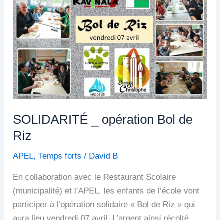
_
opération
Bol
de
Riz
SOLIDARITÉ _ opération Bol de
Riz
APEL
,
Temps forts
/
David B
En collaboration avec le Restaurant Scolaire
(municipalité) et l’APEL, les enfants de l’école vont
participer à l’opération solidaire « Bol de Riz » qui
aura lieu vendredi 07 avril. L’argent ainsi récolté