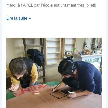
merci à l’APEL car l’école est vraiment très jolie!!!
Lire la suite »
L’équipe
APEL
prépare
de
nouvelles
décorations
de
Noël