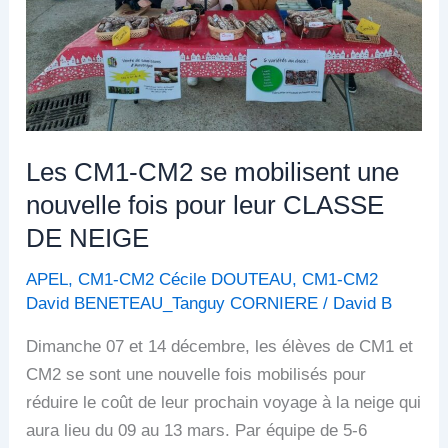
nouvelle
fois
pour
leur
CLASSE
DE
Les CM1-CM2 se mobilisent une
NEIGE
nouvelle fois pour leur CLASSE
DE NEIGE
APEL
,
CM1-CM2 Cécile DOUTEAU
,
CM1-CM2
David BENETEAU_Tanguy CORNIERE
/
David B
Dimanche 07 et 14 décembre, les élèves de CM1 et
CM2 se sont une nouvelle fois mobilisés pour
réduire le coût de leur prochain voyage à la neige qui
aura lieu du 09 au 13 mars. Par équipe de 5-6