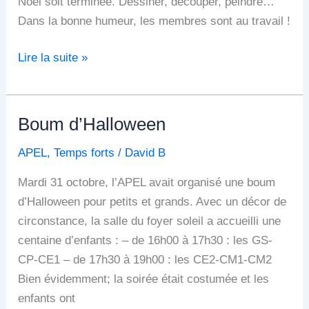
Noël soit terminée. Dessiner, découper, peindre…
Dans la bonne humeur, les membres sont au travail !
Lire la suite »
Boum d’Halloween
Boum
d’Halloween
APEL
,
Temps forts
/
David B
Mardi 31 octobre, l’APEL avait organisé une boum
d’Halloween pour petits et grands. Avec un décor de
circonstance, la salle du foyer soleil a accueilli une
centaine d’enfants : – de 16h00 à 17h30 : les GS-
CP-CE1 – de 17h30 à 19h00 : les CE2-CM1-CM2
Bien évidemment; la soirée était costumée et les
enfants ont