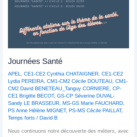
Journées Santé
APEL
,
CE1-CE2 Cynthia CHATAIGNER
,
CE1-CE2
Lydia PEREIRA
,
CM1-CM2 Cécile DOUTEAU
,
CM1-
CM2 David BENETEAU_Tanguy CORNIERE
,
CP-
CE1 Brigitte BECOT
,
GS-CP Séverine DUVAL-
Sandy LE BRASSEUR
,
MS-GS Marie FAUCHARD
,
PS Anne Hélène MIGNET
,
PS-MS Cécile PAILLAT
,
Temps forts
/
David B
Nous continuons notre découverte des métiers, avec