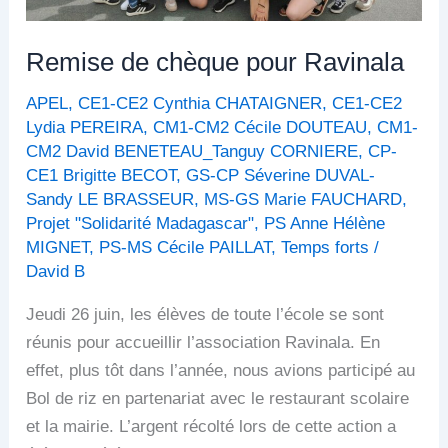
Remise de chèque pour Ravinala
APEL
,
CE1-CE2 Cynthia CHATAIGNER
,
CE1-CE2
Lydia PEREIRA
,
CM1-CM2 Cécile DOUTEAU
,
CM1-
CM2 David BENETEAU_Tanguy CORNIERE
,
CP-
CE1 Brigitte BECOT
,
GS-CP Séverine DUVAL-
Sandy LE BRASSEUR
,
MS-GS Marie FAUCHARD
,
Projet "Solidarité Madagascar"
,
PS Anne Hélène
MIGNET
,
PS-MS Cécile PAILLAT
,
Temps forts
/
David B
Jeudi 26 juin, les élèves de toute l’école se sont
réunis pour accueillir l’association Ravinala. En
effet, plus tôt dans l’année, nous avions participé au
Bol de riz en partenariat avec le restaurant scolaire
et la mairie. L’argent récolté lors de cette action a