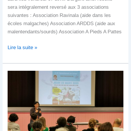
sera intégralement reversé aux 3 associations
suivantes : Association Ravinala (aide dans les
écoles malgaches) Association ARDDS (aide aux
malentendants/sourds) Association A Pieds A Pattes
Lire la suite »
Conférence
APEL_La
communication
avec
son
enfant