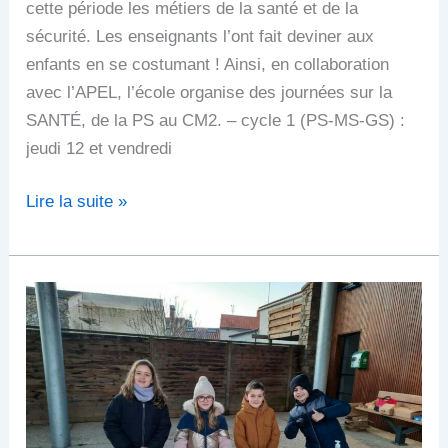
cette période les métiers de la santé et de la
sécurité. Les enseignants l’ont fait deviner aux
enfants en se costumant ! Ainsi, en collaboration
avec l’APEL, l’école organise des journées sur la
SANTÉ, de la PS au CM2. – cycle 1 (PS-MS-GS) :
jeudi 12 et vendredi
Lire la suite »
Les
CM1-
CM2
se
mobilisent
une