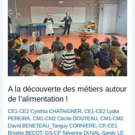
découverte
des
métiers
autour
de
l’alimentation
!
A la découverte des métiers autour
de l’alimentation !
CE1-CE2 Cynthia CHATAIGNER
,
CE1-CE2 Lydia
PEREIRA
,
CM1-CM2 Cécile DOUTEAU
,
CM1-CM2
David BENETEAU_Tanguy CORNIERE
,
CP-CE1
Brigitte BECOT
,
GS-CP Séverine DUVAL-Sandy LE