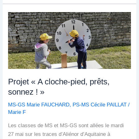
Projet
« A
cloche-
pied,
prêts,
sonnez
! »
Projet « A cloche-pied, prêts,
sonnez ! »
MS-GS Marie FAUCHARD
,
PS-MS Cécile PAILLAT
/
Marie F
Les classes de MS et MS-GS sont allées le mardi
27 mai sur les traces d’Aliénor d’Aquitaine à