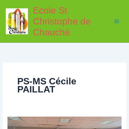
Aller
Ecole St
au
Christophe de
contenu
Chauché
PS-MS Cécile
PAILLAT
A
la