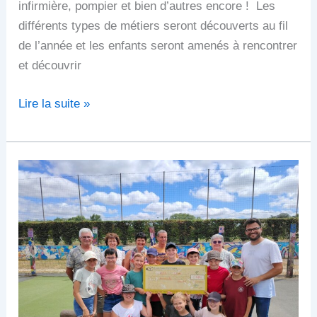
infirmière, pompier et bien d’autres encore ! Les
différents types de métiers seront découverts au fil
de l’année et les enfants seront amenés à rencontrer
et découvrir
Lire la suite »
Remise
de
chèque
pour
Ravinala