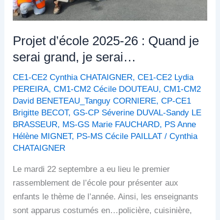
je
serai…
Projet d’école 2025-26 : Quand je
serai grand, je serai…
CE1-CE2 Cynthia CHATAIGNER
,
CE1-CE2 Lydia
PEREIRA
,
CM1-CM2 Cécile DOUTEAU
,
CM1-CM2
David BENETEAU_Tanguy CORNIERE
,
CP-CE1
Brigitte BECOT
,
GS-CP Séverine DUVAL-Sandy LE
BRASSEUR
,
MS-GS Marie FAUCHARD
,
PS Anne
Hélène MIGNET
,
PS-MS Cécile PAILLAT
/
Cynthia
CHATAIGNER
Le mardi 22 septembre a eu lieu le premier
rassemblement de l’école pour présenter aux
enfants le thème de l’année. Ainsi, les enseignants
sont apparus costumés en…policière, cuisinière,