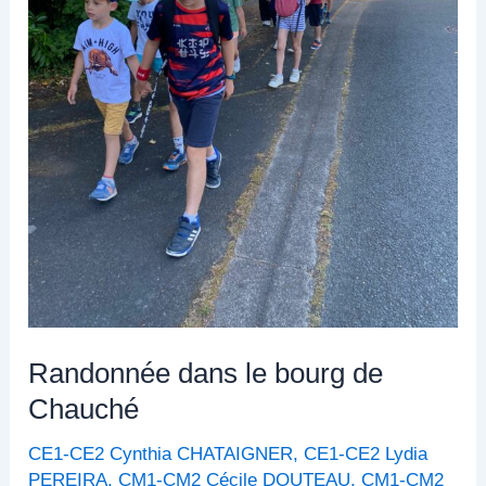
Randonnée dans le bourg de
Chauché
CE1-CE2 Cynthia CHATAIGNER
,
CE1-CE2 Lydia
PEREIRA
,
CM1-CM2 Cécile DOUTEAU
,
CM1-CM2