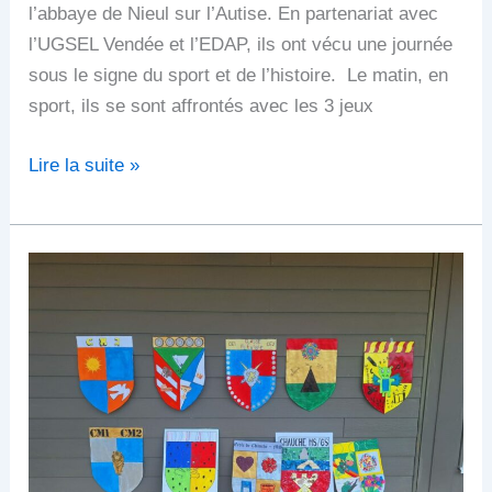
l’abbaye de Nieul sur l’Autise. En partenariat avec
l’UGSEL Vendée et l’EDAP, ils ont vécu une journée
sous le signe du sport et de l’histoire. Le matin, en
sport, ils se sont affrontés avec les 3 jeux
Lire la suite »
Nouveau
rassemblement
sur
le
thème
d’année