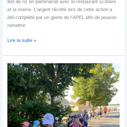
Bol de riz en partenariat avec le restaurant scolaire
et la mairie. L’argent récolté lors de cette action a
été complété par un geste de l’APEL afin de pouvoir
remettre
Lire la suite »
Randonnée
dans
le
bourg
de
Chauché