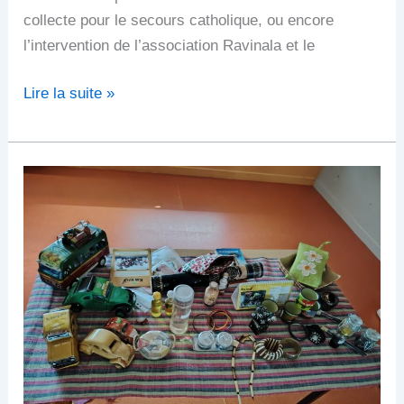
collecte pour le secours catholique, ou encore
l’intervention de l’association Ravinala et le
Lire la suite »
Bol
de
riz
et
l’association
Ravinala