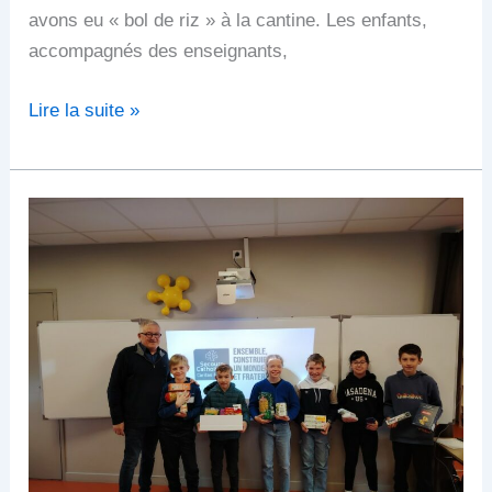
avons eu « bol de riz » à la cantine. Les enfants,
accompagnés des enseignants,
Lire la suite »
Intervention
du
secours
catholique