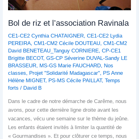
Bol de riz et l’association Ravinala
CE1-CE2 Cynthia CHATAIGNER
,
CE1-CE2 Lydia
PEREIRA
,
CM1-CM2 Cécile DOUTEAU
,
CM1-CM2
David BENETEAU_Tanguy CORNIERE
,
CP-CE1
Brigitte BECOT
,
GS-CP Séverine DUVAL-Sandy LE
BRASSEUR
,
MS-GS Marie FAUCHARD
,
Nos
classes
,
Projet "Solidarité Madagascar"
,
PS Anne
Hélène MIGNET
,
PS-MS Cécile PAILLAT
,
Temps
forts
/
David B
Dans le cadre de notre démarche de Carême, nous
avons, pour cette dernière ligne droite avant les
vacances, vécu une semaine sur le thème du jeûne.
Les enfants étaient invités à limiter la quantité de
« Gourmandises ». Et pour clôturer ce temps, nous