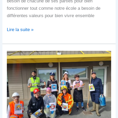
besoin de chacune de ses parties pour bien
fonctionner tout comme notre école a besoin de
différentes valeurs pour bien vivre ensemble
Lire la suite »
Projet
d’école
2025-
26
:
Quand
je
serai
grand,