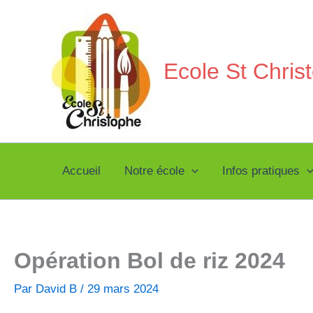
Aller
au
contenu
Ecole St Chri
Accueil
Notre école
Infos pratiques
Opération Bol de riz 2024
Par
David B
/
29 mars 2024