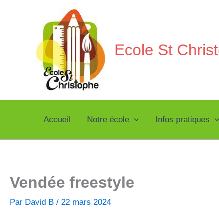
Aller
au
contenu
Ecole St Chri
Accueil
Notre école
Infos pratiques
Vendée freestyle
Par
David B
/
22 mars 2024