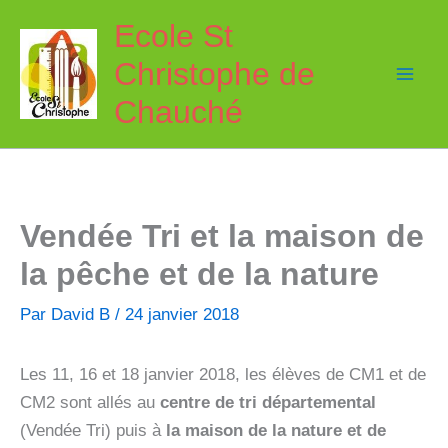
Aller
Ecole St
au
Christophe de
contenu
Chauché
Vendée Tri et la maison de
la pêche et de la nature
Par
David B
/
24 janvier 2018
Les 11, 16 et 18 janvier 2018, les élèves de CM1 et de
CM2 sont allés au
centre de tri départemental
(Vendée Tri) puis à
la maison de la nature et de