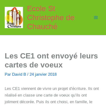
Aller
Ecole St
au
Christophe de
contenu
Chauché
Les CE1 ont envoyé leurs
cartes de voeux
Par
David B
/
24 janvier 2018
Les CE1 viennent de vivre un projet d’écriture. Ils ont
réalisé en classe une carte de voeux qu’ils ont
joliment décorée. Puis ils ont choisi, en famille, le