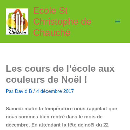
Aller
Ecole St
au
Christophe de
contenu
Chauché
Les cours de l’école aux
couleurs de Noël !
Par
David B
/
4 décembre 2017
Samedi matin la température nous rappelait que
nous sommes bien rentré dans le mois de
décembre, En attendant la fête de noël du 22