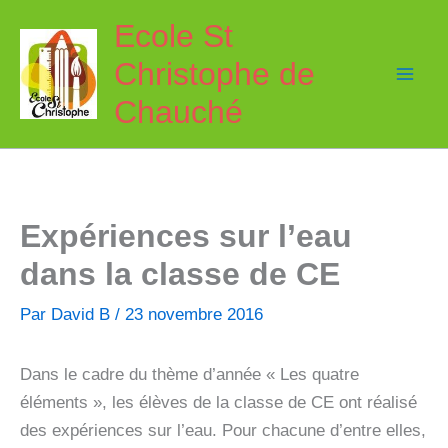
Aller
Ecole St
au
Christophe de
contenu
Chauché
Expériences sur l’eau
dans la classe de CE
Par
David B
/
23 novembre 2016
Dans le cadre du thème d’année « Les quatre
éléments », les élèves de la classe de CE ont réalisé
des expériences sur l’eau. Pour chacune d’entre elles,