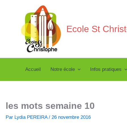
Aller
au
contenu
Ecole St Chri
Accueil
Notre école
Infos pratiques
les mots semaine 10
Par
Lydia PEREIRA
/
26 novembre 2016