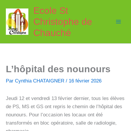
Aller
Ecole St
au
Christophe de
contenu
Chauché
L’hôpital des nounours
Par
Cynthia CHATAIGNER
/
16 février 2026
Jeudi 12 et vendredi 13 février dernier, tous les élèves
de PS, MS et GS ont repris le chemin de l’hôpital des
nounours. Pour l’occasion les locaux ont été
transformés en bloc opératoire, salle de radiologie,