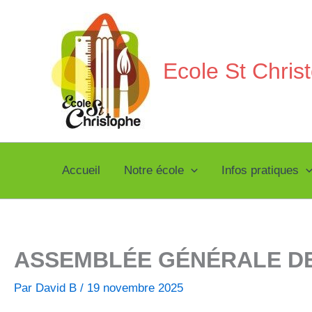
Aller
au
contenu
Ecole St Chri
Accueil
Notre école
Infos pratiques
ASSEMBLÉE GÉNÉRALE DE
Par
David B
/
19 novembre 2025