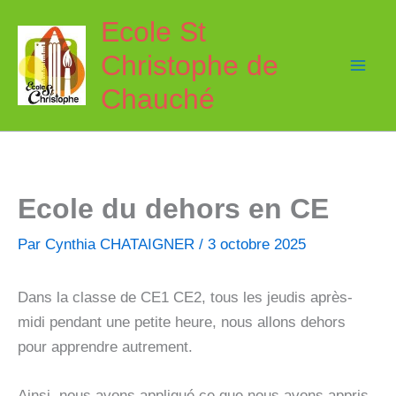
Aller
Ecole St
au
Christophe de
contenu
Chauché
Ecole du dehors en CE
Par
Cynthia CHATAIGNER
/
3 octobre 2025
Dans la classe de CE1 CE2, tous les jeudis après-
midi pendant une petite heure, nous allons dehors
pour apprendre autrement.
Ainsi, nous avons appliqué ce que nous avons appris