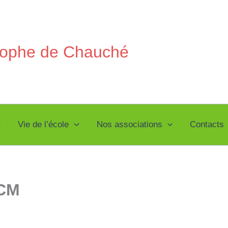
stophe de Chauché
Vie de l’école
Nos associations
Contacts
 CM