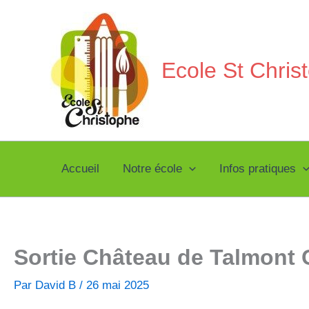
Aller
au
contenu
Ecole St Chri
Accueil
Notre école
Infos pratiques
Sortie Château de Talmont
Par
David B
/
26 mai 2025