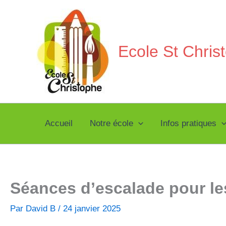
Aller
au
contenu
Ecole St Chri
Accueil
Notre école
Infos pratiques
Séances d’escalade pour l
Par
David B
/
24 janvier 2025