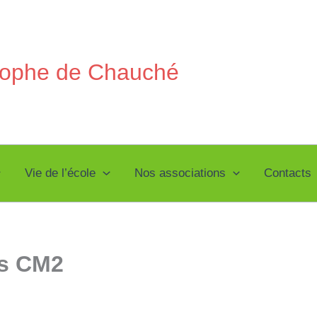
stophe de Chauché
Vie de l’école
Nos associations
Contacts
es CM2