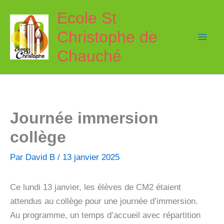
Aller
Ecole St
au
Christophe de
contenu
Chauché
Journée immersion
collège
Par
David B
/
13 janvier 2025
Ce lundi 13 janvier, les élèves de CM2 étaient
attendus au collège pour une journée d’immersion.
Au programme, un temps d’accueil avec répartition