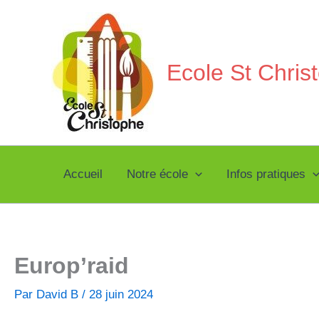
Aller
au
contenu
Ecole St Chri
Accueil
Notre école
Infos pratiques
Europ’raid
Par
David B
/
28 juin 2024