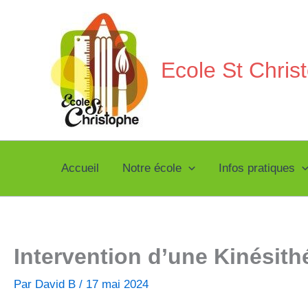
Aller
au
contenu
Ecole St Chri
Accueil
Notre école
Infos pratiques
Intervention d’une Kinésit
Par
David B
/
17 mai 2024