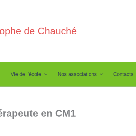
stophe de Chauché
Vie de l’école
Nos associations
Contacts
hérapeute en CM1