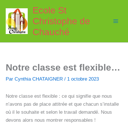
Aller
Ecole St
au
Christophe de
contenu
Chauché
Notre classe est flexible…
Par
Cynthia CHATAIGNER
/
1 octobre 2023
Notre classe est flexible : ce qui signifie que nous
n’avons pas de place attitrée et que chacun s’installe
où il le souhaite et selon le travail demandé. Nous
devons alors nous montrer responsables !