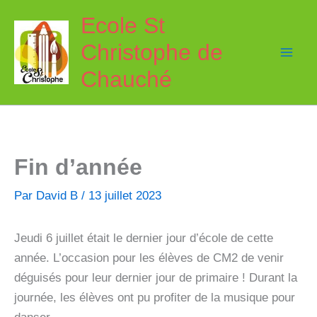
Aller
Ecole St
au
Christophe de
contenu
Chauché
Fin d’année
Par
David B
/
13 juillet 2023
Jeudi 6 juillet était le dernier jour d’école de cette
année. L’occasion pour les élèves de CM2 de venir
déguisés pour leur dernier jour de primaire ! Durant la
journée, les élèves ont pu profiter de la musique pour