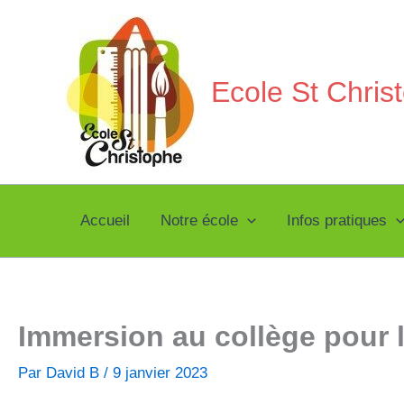
Aller
au
contenu
Ecole St Chri
Accueil
Notre école
Infos pratiques
Immersion au collège pour 
Par
David B
/
9 janvier 2023