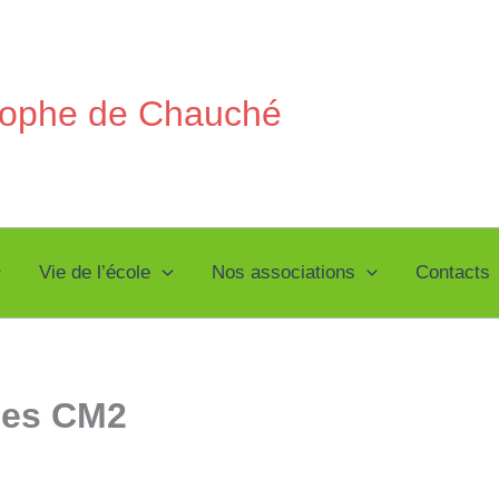
stophe de Chauché
Vie de l’école
Nos associations
Contacts
les CM2