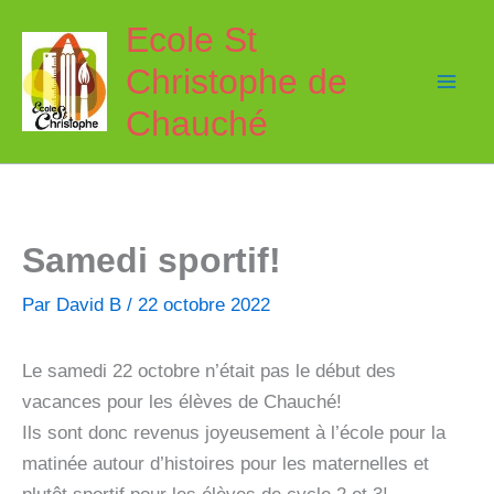
Aller
Ecole St
au
Christophe de
contenu
Chauché
Samedi sportif!
Par
David B
/
22 octobre 2022
Le samedi 22 octobre n’était pas le début des
vacances pour les élèves de Chauché!
Ils sont donc revenus joyeusement à l’école pour la
matinée autour d’histoires pour les maternelles et