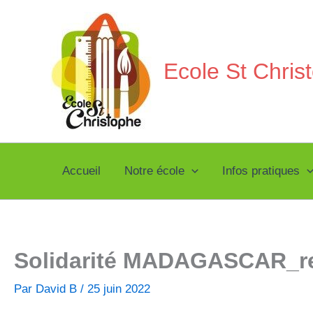
Aller
au
contenu
Ecole St Chri
Accueil
Notre école
Infos pratiques
Solidarité MADAGASCAR_r
Par
David B
/
25 juin 2022