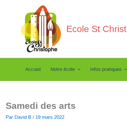
Aller
au
contenu
Ecole St Chri
Accueil
Notre école
Infos pratiques
Samedi des arts
Par
David B
/
19 mars 2022