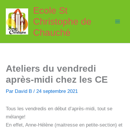
Aller
Ecole St
au
Christophe de
contenu
Chauché
Ateliers du vendredi
après-midi chez les CE
Par
David B
/
24 septembre 2021
Tous les vendredis en début d’après-midi, tout se
mélange!
En effet, Anne-Hélène (maitresse en petite-section) et