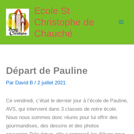
Aller
Ecole St
au
Christophe de
contenu
Chauché
Départ de Pauline
Par
David B
/
2 juillet 2021
Ce vendredi, c’était le dernier jour à l’école de Pauline,
AVS, qui intervient dans 3 classes de notre école.
Nous nous sommes donc réunis pour lui offrir des
gourmandises, des dessins et des photos