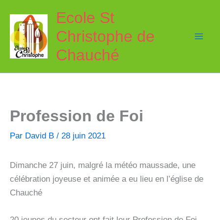
Aller
Ecole St
au
Christophe de
contenu
Chauché
Profession de Foi
Par
David B
/
28 juin 2021
Dimanche 27 juin, malgré la météo maussade, une
célébration joyeuse et animée a eu lieu en l’église de
Chauché
20 jeunes du secteur ont fait leur Profession de Foi.