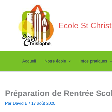
Aller
au
contenu
Ecole St Chri
Accueil
Notre école
Infos pratiques
Préparation de Rentrée Scol
Par
David B
/
17 août 2020