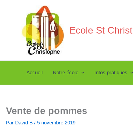
Aller
au
contenu
Ecole St Chri
Accueil
Notre école
Infos pratiques
Vente de pommes
Par
David B
/
5 novembre 2019