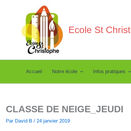
Aller
au
contenu
Ecole St Chri
Accueil
Notre école
Infos pratiques
CLASSE DE NEIGE_JEUDI
Par
David B
/
24 janvier 2019