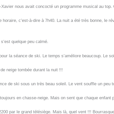
s-Xavier nous avait concocté un programme musical au top. C
oraire, c’est-à-dire à 7h40. La nuit a été très bonne, le réve
il s’est quelque peu calmé.
our la séance de ski. Le temps s’améliore beaucoup. Le sole
e neige tombée durant la nuit !!!
ce de ski sous un très beau soleil. Le vent souffle un peu 
 toujours en chasse-neige. Mais on sent que chaque enfant p
2200 par le grand télésiège. Mais là, quel vent !!! Bourrasq