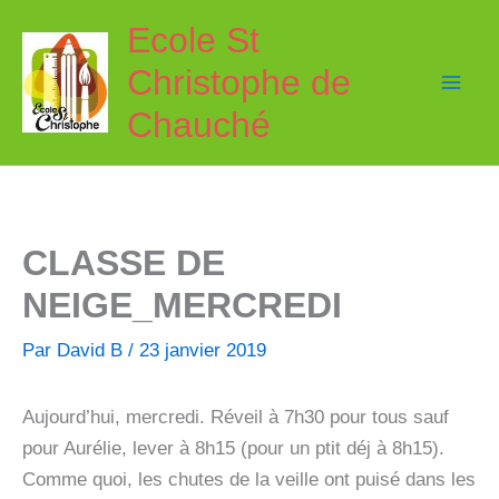
Aller
Ecole St
au
Christophe de
contenu
Chauché
CLASSE DE
NEIGE_MERCREDI
Par
David B
/
23 janvier 2019
Aujourd’hui, mercredi. Réveil à 7h30 pour tous sauf
pour Aurélie, lever à 8h15 (pour un ptit déj à 8h15).
Comme quoi, les chutes de la veille ont puisé dans les