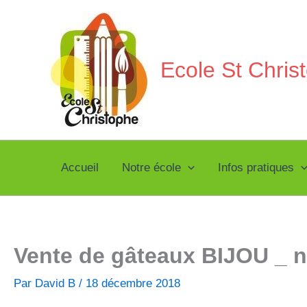
Aller
au
contenu
Ecole St Chri
Accueil
Notre école
Infos pratiques
Vente de gâteaux BIJOU _
Par
David B
/
18 décembre 2018