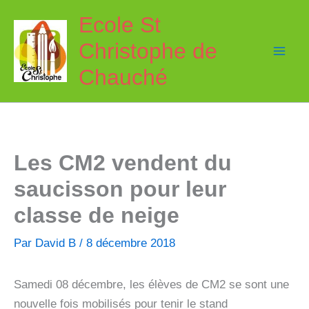
Aller
Ecole St
au
Christophe de
contenu
Chauché
Les CM2 vendent du
saucisson pour leur
classe de neige
Par
David B
/
8 décembre 2018
Samedi 08 décembre, les élèves de CM2 se sont une
nouvelle fois mobilisés pour tenir le stand