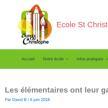
Aller
au
contenu
Ecole St Chri
Accueil
Notre école
Infos pratiques
Les élémentaires ont leur g
Par
David B
/
6 juin 2018