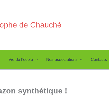
stophe de Chauché
Vie de l’école
Nos associations
Contacts
azon synthétique !