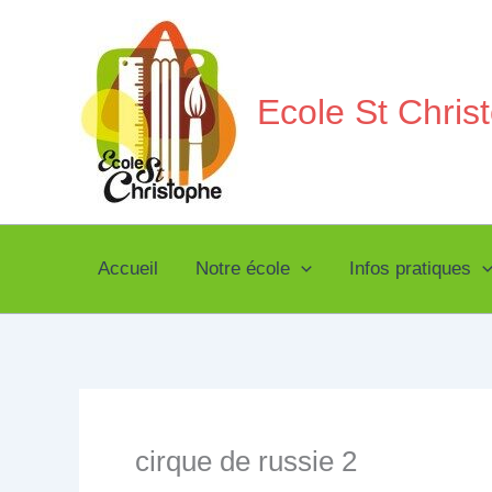
Aller
au
contenu
Ecole St Chri
Accueil
Notre école
Infos pratiques
cirque de russie 2