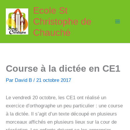
Aller
Ecole St
au
Christophe de
contenu
Chauché
Course à la dictée en CE1
Par
David B
/
21 octobre 2017
Le vendredi 20 octobre, les CE1 ont réalisé un
exercice d’orthographe un peu particulier : une course
à la dictée. Il s’agit d’un texte découpé en plusieurs
morceaux affichés en plusieurs lieux sur la cour de