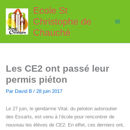
Aller
Ecole St
au
Christophe de
contenu
Chauché
Les CE2 ont passé leur
permis piéton
Par
David B
/
28 juin 2017
Le 27 juin, le gendarme Vital, du peloton autoroutier
des Essarts, est venu à l’école pour rencontrer de
nouveau les élèves de CE2. En effet, ces derniers ont,