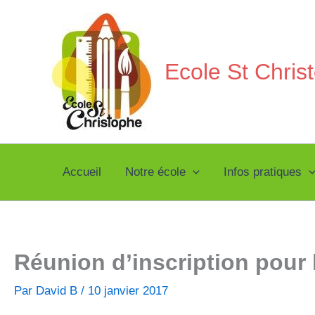
Aller
au
contenu
Ecole St Chri
Accueil
Notre école
Infos pratiques
Réunion d’inscription pour 
Par
David B
/
10 janvier 2017