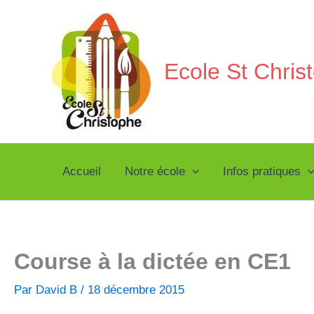
Aller
au
contenu
Ecole St Chri
Accueil
Notre école
Infos pratiques
Course à la dictée en CE1
Par
David B
/
18 décembre 2015