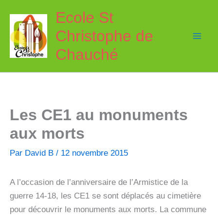
Aller
Ecole St
au
Christophe de
contenu
Chauché
Les CE1 au monuments
aux morts
Par
David B
/
12 novembre 2015
A l’occasion de l’anniversaire de l’Armistice de la
guerre 14-18, les CE1 se sont déplacés au cimetière
pour découvrir le monuments aux morts. La commune