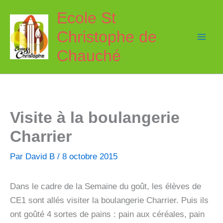
Aller
Ecole St
au
Christophe de
contenu
Chauché
Visite à la boulangerie
Charrier
Par
David B
/
8 octobre 2015
Dans le cadre de la Semaine du goût, les élèves de
CE1 sont allés visiter la boulangerie Charrier. Puis ils
ont goûté 4 sortes de pains : pain aux céréales, pain