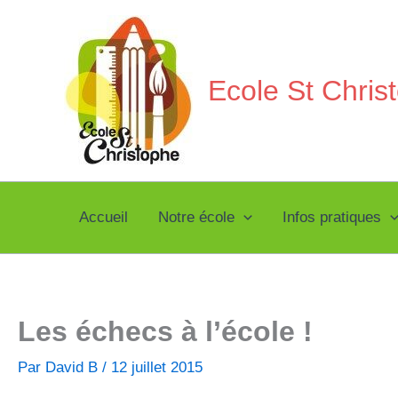
Aller
au
contenu
Ecole St Chri
Accueil
Notre école
Infos pratiques
Les échecs à l’école !
Par
David B
/
12 juillet 2015