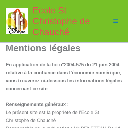
Aller
Ecole St
au
Christophe de
contenu
Chauché
Mentions légales
En application de la loi n°2004-575 du 21 juin 2004
relative à la confiance dans l’économie numérique,
vous trouverez ci-dessous les informations légales
concernant ce site :
Renseignements généraux
:
Le présent site est la propriété de l’Ecole St
Christophe de Chauché