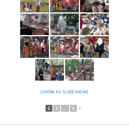
[SHOW AS SLIDESHOW]
1
2
...
6
►