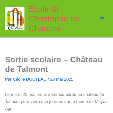
Aller
Ecole St
au
Christophe de
contenu
Chauché
Sortie scolaire – Château
de Talmont
Par
Cécile DOUTEAU
/
23 mai 2025
Le mardi 20 mai, nous sommes partis au château de
Talmont pour vivre une journée sur le thème du Moyen
Age.